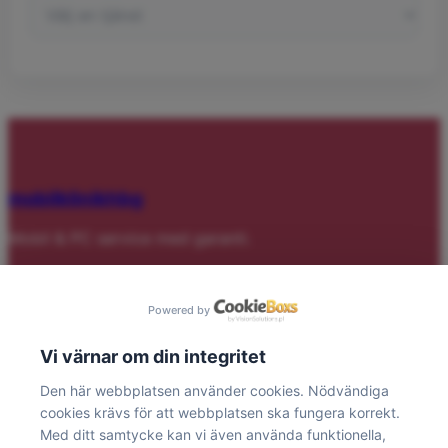
mobilklinikhbg
Mobil & PC service med garanti.
Tjänster
Powered by
Skärm & Glas
Vi värnar om din integritet
Batteri & Laddning
Laptop/PC
Den här webbplatsen använder cookies. Nödvändiga
Gaming dator
cookies krävs för att webbplatsen ska fungera korrekt.
Bevakningskamera
Med ditt samtycke kan vi även använda funktionella,