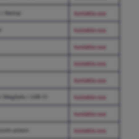
/ Retina)
kontakta-oss
d
kontakta-oss
kontakta-oss
kontakta-oss
kontakta-oss
t (MagSafe / USB-C)
kontakta-oss
kontakta-oss
etooth-antenn
kontakta-oss