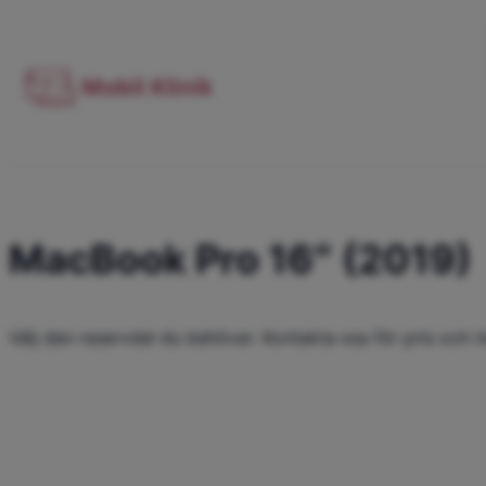
MacBook Pro 16″ (2019)
Välj den reservdel du behöver. Kontakta oss för pris och in