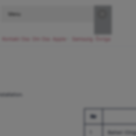
Menu
Kontakt Oss
Om Oss
Apple
Samsung
Övriga
stallation.
Nr
1
Batteri (Ori