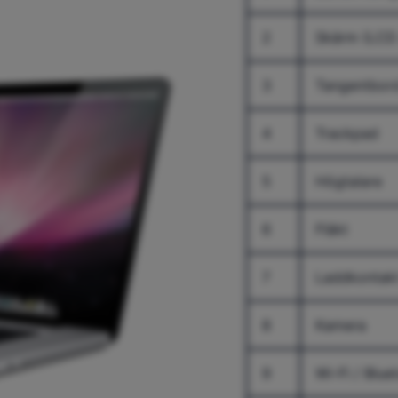
2
Skärm (LCD 
3
Tangentbor
4
Trackpad
5
Högtalare
6
Fläkt
7
Laddkontak
8
Kamera
9
Wi-Fi / Blu