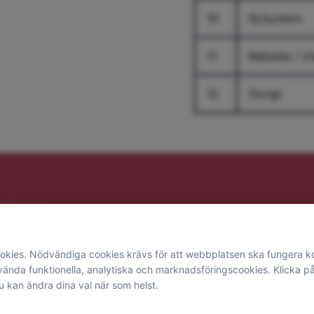
10
Kylsystem
11
Baksida / ch
12
Övrigt
Tjänster
Skärm & Glas
Batteri & Laddning
kies. Nödvändiga cookies krävs för att webbplatsen ska fungera ko
Laptop/PC
nda funktionella, analytiska och marknadsföringscookies. Klicka på "I
Gaming dator
Du kan ändra dina val när som helst.
Bevakningskamera