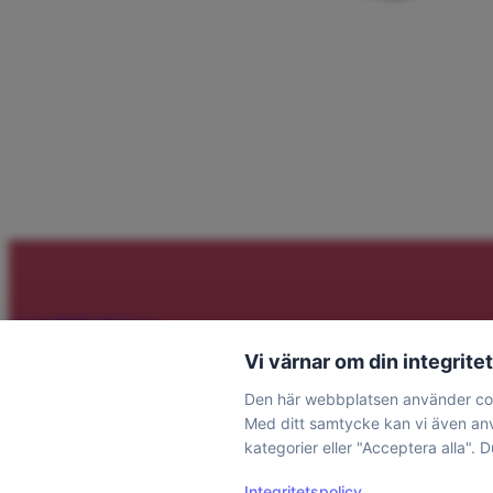
mobilklinikhbg
Vi värnar om din integritet
Mobil & PC service med garanti.
Den här webbplatsen använder coo
Med ditt samtycke kan vi även anvä
kategorier eller "Acceptera alla". 
Integritetspolicy