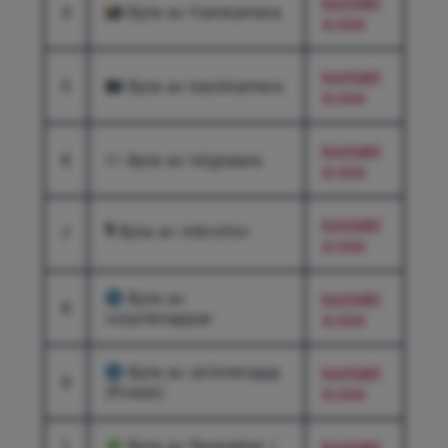
kontakt
4
Byte av framkamera
a-oss
kontakt
5
Byte av backkamera
a-oss
kontakt
6
Byte av högtalare
a-oss
kontakt
🎙 Byte av mikrofon
7
a-oss
Byte av
kontakt
8
volymknappar
a-oss
Byte av strömknapp
kontakt
9
(Power)
a-oss
1
Byte av flexkablar /
kontakt