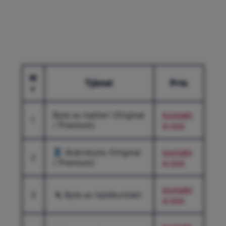
N
Tjänst
Pris
r
Byte av batteri (Original
kontakt
1
/ Premium)
a-oss
Skärmbyte (Original
kontakt
2
/ Premium)
a-oss
kontakt
3
Byte av laddkontakt
a-oss