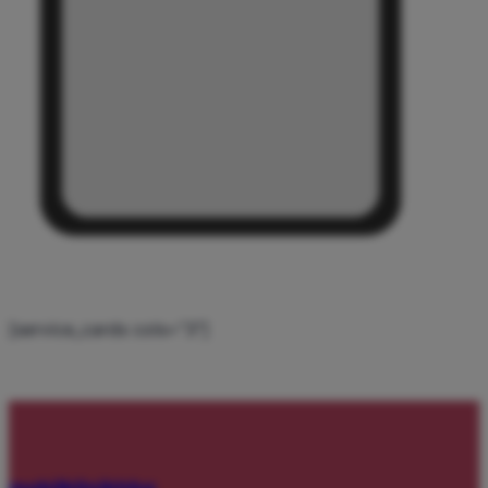
[service_cards cols=”3″]