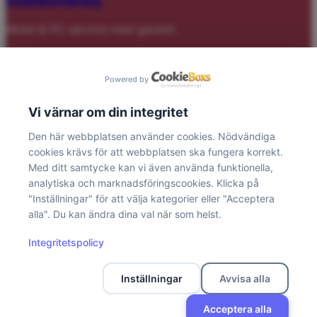
mobilklinikhbg
Mobil & PC service med garanti.
Tjänster
Powered by
Skärm & Glas
Vi värnar om din integritet
Batteri & Laddning
Laptop/PC
Den här webbplatsen använder cookies. Nödvändiga
Gaming dator
cookies krävs för att webbplatsen ska fungera korrekt.
Bevakningskamera
Med ditt samtycke kan vi även använda funktionella,
analytiska och marknadsföringscookies. Klicka på
Kontakt
"Inställningar" för att välja kategorier eller "Acceptera
alla". Du kan ändra dina val när som helst.
Telefon: 070-017 87 81
E-post: info@mobilklinikhbg.se
Integritetspolicy
Adress: Lilla Bergaliden 3, 252 23 Helsingborg
Inställningar
Avvisa alla
© 2025 Mobil Klinik Care
Acceptera alla