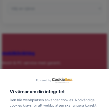
mobilklinikhbg
Mobil & PC service med garanti.
Tjänster
Powered by
Skärm & Glas
Vi värnar om din integritet
Batteri & Laddning
Laptop/PC
Den här webbplatsen använder cookies. Nödvändiga
Gaming dator
cookies krävs för att webbplatsen ska fungera korrekt.
Bevakningskamera