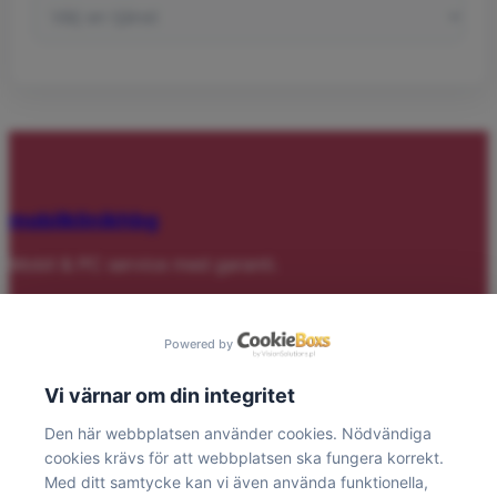
mobilklinikhbg
Mobil & PC service med garanti.
Tjänster
Powered by
Skärm & Glas
Vi värnar om din integritet
Batteri & Laddning
Laptop/PC
Den här webbplatsen använder cookies. Nödvändiga
Gaming dator
cookies krävs för att webbplatsen ska fungera korrekt.
Bevakningskamera
Med ditt samtycke kan vi även använda funktionella,